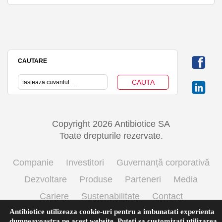
CAUTARE
Copyright 2026 Antibiotice SA
Toate drepturile rezervate.
Companie
Investitori
Guvernanță corporativă
Dezvoltare
Produse
Parteneri
Media
Cariere
Sustenabilitate
Contact
Antibiotice utilizeaza cookie-uri pentru a imbunatati experienta
Termeni si conditii de utilizare
Politica cookie
dumneavoastra pe acest website. Puteti sa customizati utilizarea