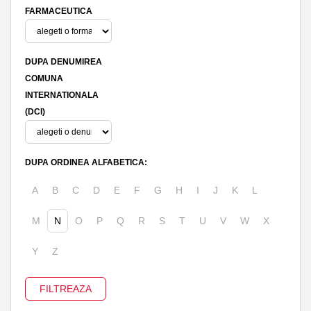
FARMACEUTICA
DUPA DENUMIREA
COMUNA
INTERNATIONALA
(DCI)
DUPA ORDINEA ALFABETICA:
A
B
C
D
E
F
G
H
I
J
K
L
M
N
O
P
Q
R
S
T
U
V
W
X
Y
Z