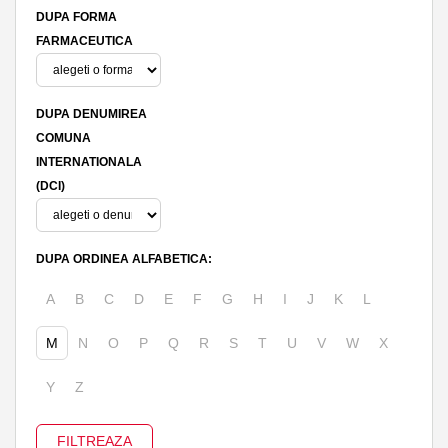
DUPA FORMA
FARMACEUTICA
DUPA DENUMIREA
COMUNA
INTERNATIONALA
(DCI)
DUPA ORDINEA ALFABETICA:
A
B
C
D
E
F
G
H
I
J
K
L
M
N
O
P
Q
R
S
T
U
V
W
X
Y
Z