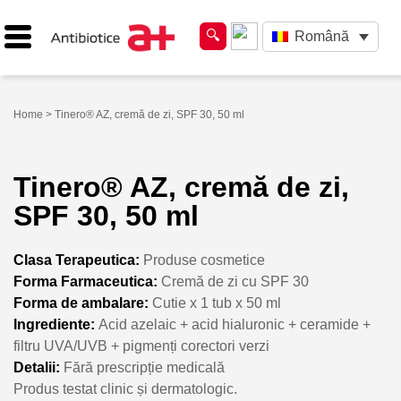
Română
Home
> Tinero® AZ, cremă de zi, SPF 30, 50 ml
Tinero® AZ, cremă de zi,
SPF 30, 50 ml
Clasa Terapeutica:
Produse cosmetice
Forma Farmaceutica:
Cremă de zi cu SPF 30
Forma de ambalare:
Cutie x 1 tub x 50 ml
Ingrediente:
Acid azelaic + acid hialuronic + ceramide +
filtru UVA/UVB + pigmenți corectori verzi
Detalii:
Fără prescripție medicală
Produs testat clinic și dermatologic.