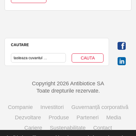
CAUTARE
Copyright 2026 Antibiotice SA
Toate drepturile rezervate.
Companie
Investitori
Guvernanță corporativă
Dezvoltare
Produse
Parteneri
Media
Cariere
Sustenabilitate
Contact