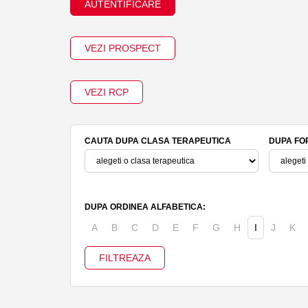
AUTENTIFICARE
VEZI PROSPECT
VEZI RCP
CAUTA DUPA CLASA TERAPEUTICA
DUPA FO
DUPA ORDINEA ALFABETICA:
A
B
C
D
E
F
G
H
I
J
K