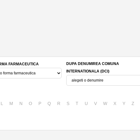
DUPA DENUMIREA COMUNA
RMA FARMACEUTICA
INTERNATIONALA (DCI)
L
M
N
O
P
Q
R
S
T
U
V
W
X
Y
Z