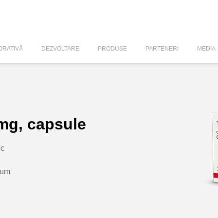
RATIVĂ
DEZVOLTARE
PRODUSE
PARTENERI
MEDIA
 mg, capsule
ic
num