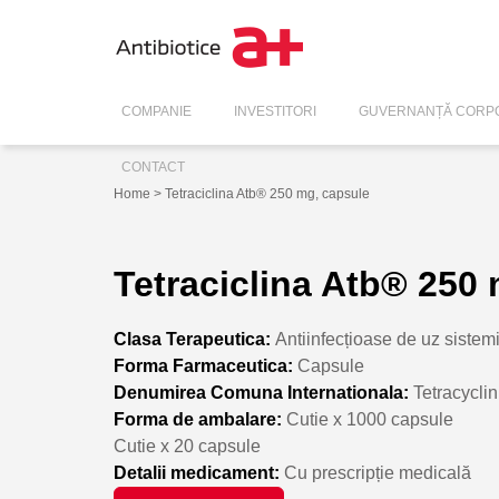
COMPANIE
INVESTITORI
GUVERNANȚĂ CORPO
CONTACT
Home
> Tetraciclina Atb® 250 mg, capsule
Tetraciclina Atb® 250
Clasa Terapeutica:
Antiinfecțioase de uz sistem
Forma Farmaceutica:
Capsule
Denumirea Comuna Internationala:
Tetracycli
Forma de ambalare:
Cutie x 1000 capsule
Cutie x 20 capsule
Detalii medicament:
Cu prescripție medicală