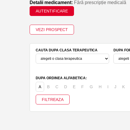
Detalii medicament:
Fără prescripție medicală
AUTENTIFICARE
VEZI PROSPECT
CAUTA DUPA CLASA TERAPEUTICA
DUPA FO
DUPA ORDINEA ALFABETICA:
A
B
C
D
E
F
G
H
I
J
K