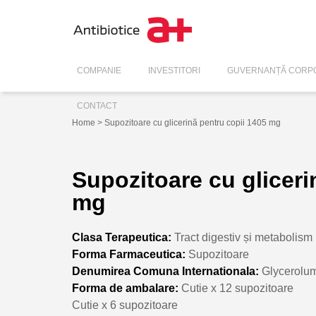
COMPANIE
INVESTITORI
GUVERNANȚĂ CORPO
CONTACT
Home
> Supozitoare cu glicerină pentru copii 1405 mg
Supozitoare cu gliceri
mg
Clasa Terapeutica:
Tract digestiv și metabolism
Forma Farmaceutica:
Supozitoare
Denumirea Comuna Internationala:
Glycerolu
Forma de ambalare:
Cutie x 12 supozitoare
Cutie x 6 supozitoare