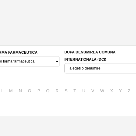
DUPA DENUMIREA COMUNA
RMA FARMACEUTICA
INTERNATIONALA (DCI)
L
M
N
O
P
Q
R
S
T
U
V
W
X
Y
Z