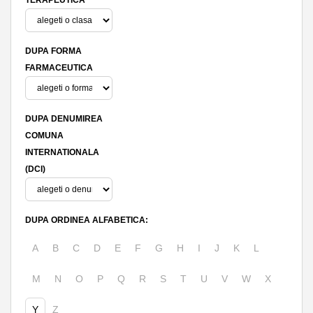
DUPA FORMA
FARMACEUTICA
DUPA DENUMIREA
COMUNA
INTERNATIONALA
(DCI)
DUPA ORDINEA ALFABETICA:
A
B
C
D
E
F
G
H
I
J
K
L
M
N
O
P
Q
R
S
T
U
V
W
X
Y
Z