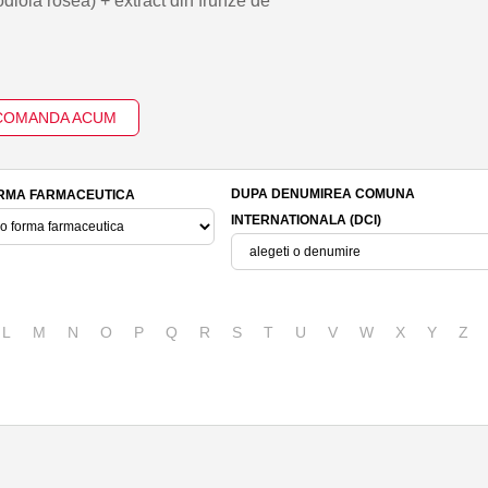
diola rosea) + extract din frunze de
COMANDA ACUM
DUPA DENUMIREA COMUNA
RMA FARMACEUTICA
INTERNATIONALA (DCI)
L
M
N
O
P
Q
R
S
T
U
V
W
X
Y
Z