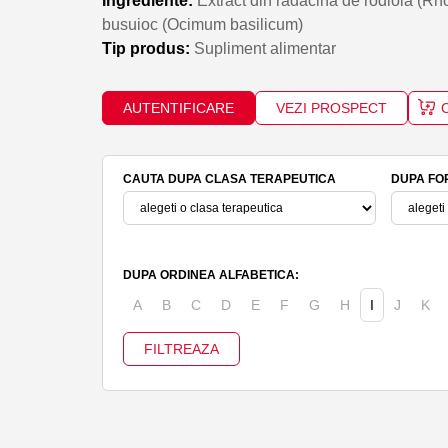
Ingrediente:
Extract din rădăcină de rodiola (Rho
busuioc (Ocimum basilicum)
Tip produs:
Supliment alimentar
AUTENTIFICARE
VEZI PROSPECT
CAUTA DUPA CLASA TERAPEUTICA
DUPA FO
DUPA ORDINEA ALFABETICA:
A
B
C
D
E
F
G
H
I
J
K