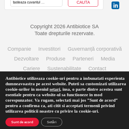
Copyright 2026 Antibiotice SA
Toate drepturile rezervate.
Companie
Investitori
Guvernanță corporativă
Dezvoltare
Produse
Parteneri
Media
Cariere
Sustenabilitate
Contact
Termeni si conditii de utilizare
Politica cookie
Antibiotice utilizeaza cookie-uri pentru a imbunatati experienta
dumneavoastra pe acest website. Puteti sa customizati utilizarea
Prelucrarea datelor cu caracter personal
cookie-urilor in meniul
setari
,
insa, o parte dintre acestea sunt
esentiale pentru ca website-ul sa functioneze in mod
corespunzator. Va rugam, selectati mai jos ”Sunt de acord”
pentru a confirma ca, ati citit si acceptati termenii privind
Română
utilizarea
politicii noastre
cu privire la cookie-uri.
Sunt de acord
Setări