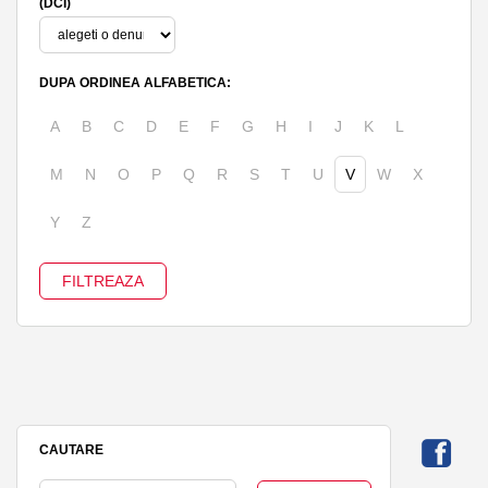
(DCI)
DUPA ORDINEA ALFABETICA:
A
B
C
D
E
F
G
H
I
J
K
L
M
N
O
P
Q
R
S
T
U
V
W
X
Y
Z
CAUTARE