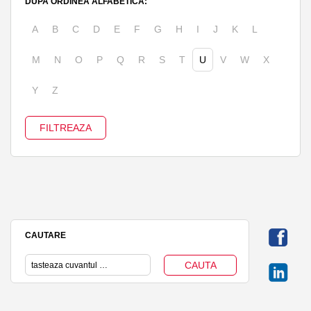
DUPA ORDINEA ALFABETICA:
A
B
C
D
E
F
G
H
I
J
K
L
M
N
O
P
Q
R
S
T
U
V
W
X
Y
Z
CAUTARE