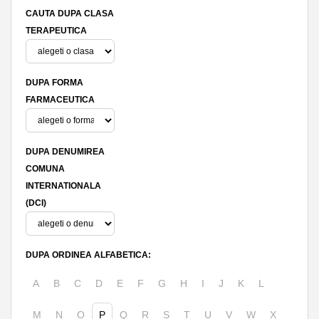
CAUTA DUPA CLASA
TERAPEUTICA
DUPA FORMA
FARMACEUTICA
DUPA DENUMIREA
COMUNA
INTERNATIONALA
(DCI)
DUPA ORDINEA ALFABETICA:
A
B
C
D
E
F
G
H
I
J
K
L
M
N
O
P
Q
R
S
T
U
V
W
X