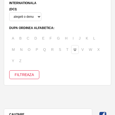
INTERNATIONALA
(DCI)
DUPA ORDINEA ALFABETICA:
A
B
C
D
E
F
G
H
I
J
K
L
M
N
O
P
Q
R
S
T
U
V
W
X
Y
Z
CAUTARE