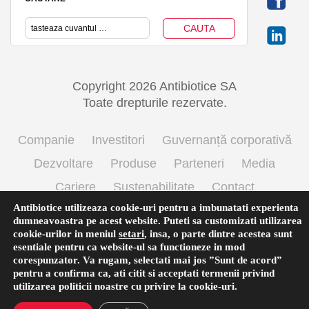
Copyright 2026 Antibiotice SA
Toate drepturile rezervate.
Companie
Investitori
Guvernanță corporativă
Dezvoltare
Produse
Parteneri
Media
Cariere
Sustenabilitate
Contact
Antibiotice utilizeaza cookie-uri pentru a imbunatati experienta
Termeni si conditii de utilizare
Politica cookie
dumneavoastra pe acest website. Puteti sa customizati utilizarea
Prelucrarea datelor cu caracter personal
cookie-urilor in meniul
setari
,
insa, o parte dintre acestea sunt
esentiale pentru ca website-ul sa functioneze in mod
corespunzator. Va rugam, selectati mai jos ”Sunt de acord”
pentru a confirma ca, ati citit si acceptati termenii privind
Română
utilizarea
politicii noastre
cu privire la cookie-uri.