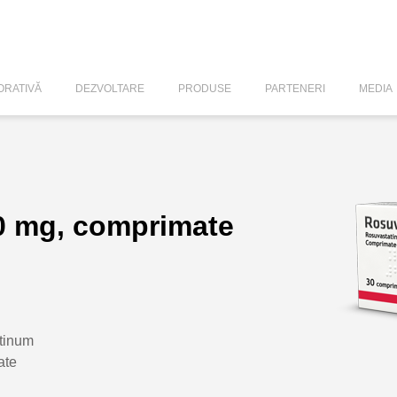
RATIVĂ
DEZVOLTARE
PRODUSE
PARTENERI
MEDIA
0 mg, comprimate
tinum
ate