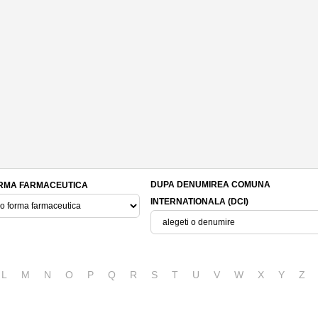
DUPA DENUMIREA COMUNA
RMA FARMACEUTICA
INTERNATIONALA (DCI)
L
M
N
O
P
Q
R
S
T
U
V
W
X
Y
Z