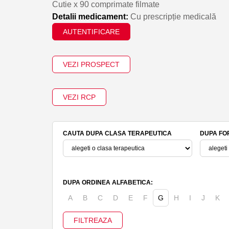
Cutie x 90 comprimate filmate
Detalii medicament:
Cu prescripție medicală
AUTENTIFICARE
VEZI PROSPECT
VEZI RCP
CAUTA DUPA CLASA TERAPEUTICA
DUPA FO
DUPA ORDINEA ALFABETICA:
A
B
C
D
E
F
G
H
I
J
K