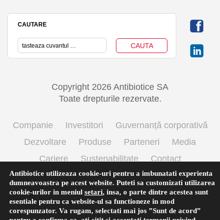
CAUTARE
Copyright 2026 Antibiotice SA
Toate drepturile rezervate.
Companie
Investitori
Guvernanță corporativă
Dezvoltare
Produse
Parteneri
Media
Cariere
Sustenabilitate
Contact
Antibiotice utilizeaza cookie-uri pentru a imbunatati experienta
Termeni si conditii de utilizare
Politica cookie
dumneavoastra pe acest website. Puteti sa customizati utilizarea
Prelucrarea datelor cu caracter personal
cookie-urilor in meniul
setari
,
insa, o parte dintre acestea sunt
esentiale pentru ca website-ul sa functioneze in mod
corespunzator. Va rugam, selectati mai jos ”Sunt de acord”