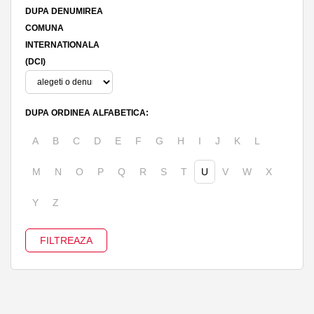
DUPA DENUMIREA
COMUNA
INTERNATIONALA
(DCI)
DUPA ORDINEA ALFABETICA:
A
B
C
D
E
F
G
H
I
J
K
L
M
N
O
P
Q
R
S
T
U
V
W
X
Y
Z