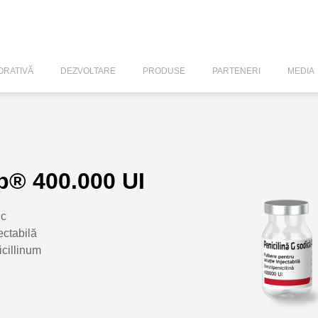
RATIVĂ
DEZVOLTARE
PRODUSE
PARTENERI
MEDIA
b® 400.000 UI
ic
ectabilă
cillinum