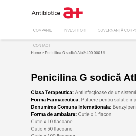
COMPANIE
INVESTITORI
GUVERNANȚĂ CORPO
CONTACT
Home
> Penicilina G sodică Atb® 400.000 UI
Penicilina G sodică At
Clasa Terapeutica:
Antiinfecțioase de uz sistem
Forma Farmaceutica:
Pulbere pentru soluție inj
Denumirea Comuna Internationala:
Benzylpeni
Forma de ambalare:
Cutie x 1 flacon
Cutie x 10 flacoane
Cutie x 50 flacoane