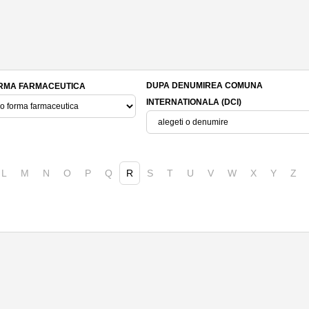
DUPA DENUMIREA COMUNA
RMA FARMACEUTICA
INTERNATIONALA (DCI)
L
M
N
O
P
Q
R
S
T
U
V
W
X
Y
Z