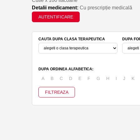
Cutie x 100 flacoane
Detalii medicament:
Cu prescripție medicală
AUTENTIFICARE
CAUTA DUPA CLASA TERAPEUTICA
DUPA FO
DUPA ORDINEA ALFABETICA:
A
B
C
D
E
F
G
H
I
J
K