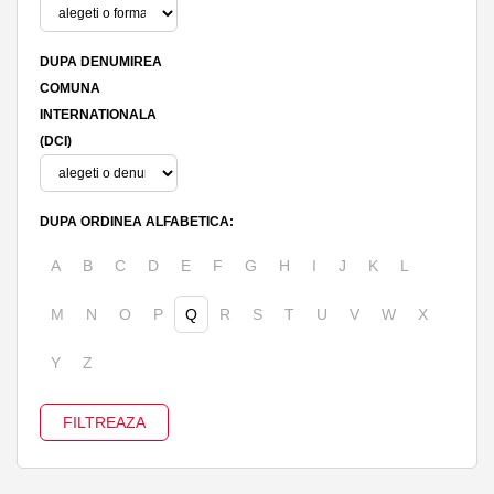
DUPA DENUMIREA
COMUNA
INTERNATIONALA
(DCI)
DUPA ORDINEA ALFABETICA:
A
B
C
D
E
F
G
H
I
J
K
L
M
N
O
P
Q
R
S
T
U
V
W
X
Y
Z