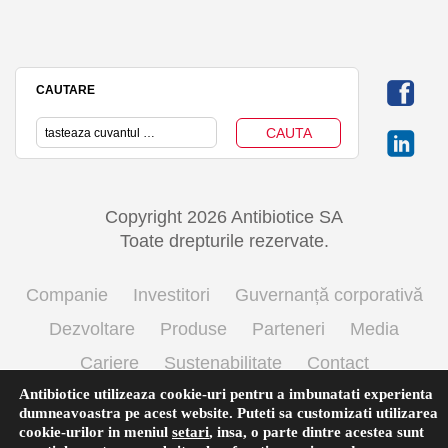
CAUTARE
Copyright 2026 Antibiotice SA
Toate drepturile rezervate.
Companie
Investitori
Guvernanță corporativă
Dezvoltare
Produse
Parteneri
Media
Cariere
Sustenabilitate
Contact
Antibiotice utilizeaza cookie-uri pentru a imbunatati experienta
Termeni si conditii de utilizare
Politica cookie
dumneavoastra pe acest website. Puteti sa customizati utilizarea
Prelucrarea datelor cu caracter personal
cookie-urilor in meniul
setari
,
insa, o parte dintre acestea sunt