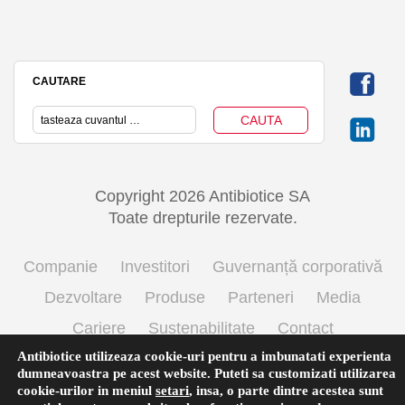
CAUTARE
Copyright 2026 Antibiotice SA
Toate drepturile rezervate.
Companie
Investitori
Guvernanță corporativă
Dezvoltare
Produse
Parteneri
Media
Cariere
Sustenabilitate
Contact
Antibiotice utilizeaza cookie-uri pentru a imbunatati experienta
Termeni si conditii de utilizare
Politica cookie
dumneavoastra pe acest website. Puteti sa customizati utilizarea
Prelucrarea datelor cu caracter personal
cookie-urilor in meniul
setari
,
insa, o parte dintre acestea sunt