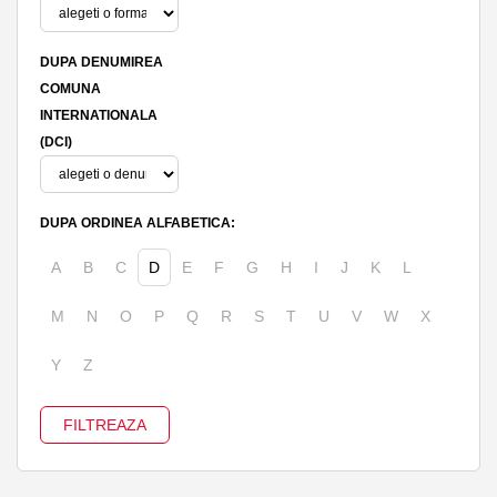
DUPA DENUMIREA
COMUNA
INTERNATIONALA
(DCI)
DUPA ORDINEA ALFABETICA:
A
B
C
D
E
F
G
H
I
J
K
L
M
N
O
P
Q
R
S
T
U
V
W
X
Y
Z