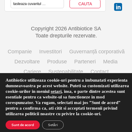
Copyright 2026 Antibiotice SA
Toate drepturile rezervate.
Companie
Investitori
Guvernanță corporativă
Dezvoltare
Produse
Parteneri
Media
Cariere
Sustenabilitate
Contact
Antibiotice utilizeaza cookie-uri pentru a imbunatati experienta
Termeni si conditii de utilizare
Politica cookie
dumneavoastra pe acest website. Puteti sa customizati utilizarea
Prelucrarea datelor cu caracter personal
cookie-urilor in meniul
setari
,
insa, o parte dintre acestea sunt
esentiale pentru ca website-ul sa functioneze in mod
corespunzator. Va rugam, selectati mai jos ”Sunt de acord”
pentru a confirma ca, ati citit si acceptati termenii privind
English
(
Engleză
)
Română
utilizarea
politicii noastre
cu privire la cookie-uri.
Sunt de acord
Setări