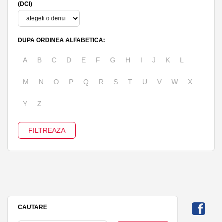
(DCI)
DUPA ORDINEA ALFABETICA:
A
B
C
D
E
F
G
H
I
J
K
L
M
N
O
P
Q
R
S
T
U
V
W
X
Y
Z
CAUTARE