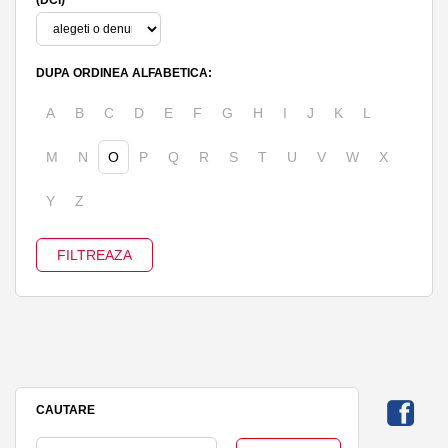
DUPA ORDINEA ALFABETICA:
A
B
C
D
E
F
G
H
I
J
K
L
M
N
O
P
Q
R
S
T
U
V
W
X
Y
Z
CAUTARE