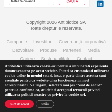
Copyright 2026 Antibiotice SA
Toate drepturile rezervate.
Companie
Investitori
Guvernanță corporativă
Dezvoltare
Produse
Parteneri
Media
Cariere
Sustenabilitate
Contact
Antibiotice utilizeaza cookie-uri pentru a imbunatati experienta
Termeni si conditii de utilizare
Politica cookie
dumneavoastra pe acest website. Puteti sa customizati utilizarea
Prelucrarea datelor cu caracter personal
cookie-urilor in meniul
setari
,
insa, o parte dintre acestea sunt
esentiale pentru ca website-ul sa functioneze in mod
corespunzator. Va rugam, selectati mai jos ”Sunt de acord”
pentru a confirma ca, ati citit si acceptati termenii privind
English
(
Engleză
)
Română
utilizarea
politicii noastre
cu privire la cookie-uri.
Sunt de acord
Setări