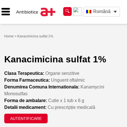
Română
Home
> Kanacimicina sulfat 1%
Kanacimicina sulfat 1%
Clasa Terapeutica:
Organe senzitive
Forma Farmaceutica:
Unguent oftalmic
Denumirea Comuna Internationala:
Kanamycini
Monosulfas
Forma de ambalare:
Cutie x 1 tub x 6 g
Detalii medicament:
Cu prescripție medicală
AUTENTIFICARE