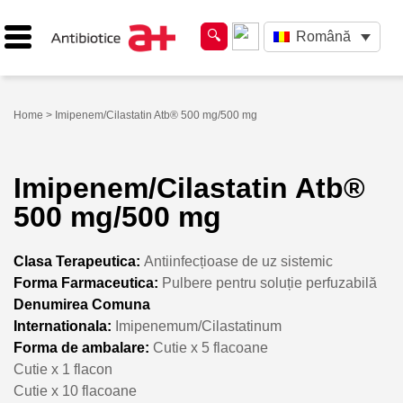
Română
Home
> Imipenem/Cilastatin Atb® 500 mg/500 mg
Imipenem/Cilastatin Atb®
500 mg/500 mg
Clasa Terapeutica:
Antiinfecțioase de uz sistemic
Forma Farmaceutica:
Pulbere pentru soluție perfuzabilă
Denumirea Comuna
Internationala:
Imipenemum/Cilastatinum
Forma de ambalare:
Cutie x 5 flacoane
Cutie x 1 flacon
Cutie x 10 flacoane