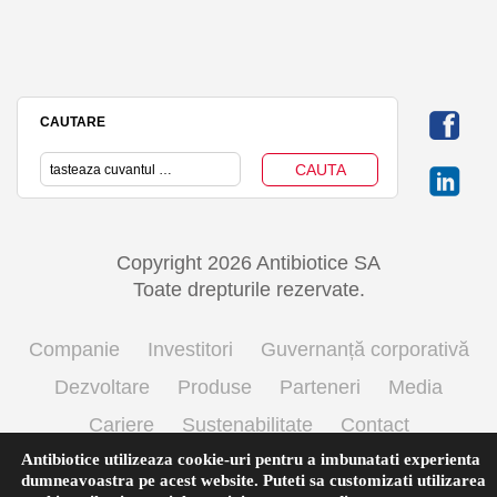
CAUTARE
Copyright 2026 Antibiotice SA
Toate drepturile rezervate.
Companie
Investitori
Guvernanță corporativă
Dezvoltare
Produse
Parteneri
Media
Cariere
Sustenabilitate
Contact
Antibiotice utilizeaza cookie-uri pentru a imbunatati experienta
Termeni si conditii de utilizare
Politica cookie
dumneavoastra pe acest website. Puteti sa customizati utilizarea