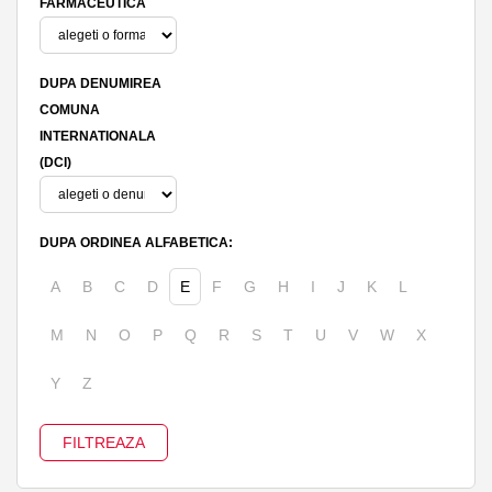
FARMACEUTICA
DUPA DENUMIREA
COMUNA
INTERNATIONALA
(DCI)
DUPA ORDINEA ALFABETICA:
A
B
C
D
E
F
G
H
I
J
K
L
M
N
O
P
Q
R
S
T
U
V
W
X
Y
Z