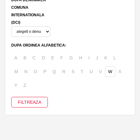
COMUNA
INTERNATIONALA
(DCI)
DUPA ORDINEA ALFABETICA:
A
B
C
D
E
F
G
H
I
J
K
L
M
N
O
P
Q
R
S
T
U
V
W
X
Y
Z