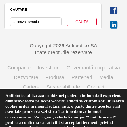
CAUTARE
Copyright 2026 Antibiotice SA
Toate drepturile rezervate.
Companie
Investitori
Guvernanță corporativă
Dezvoltare
Produse
Parteneri
Media
Cariere
Sustenabilitate
Contact
Antibiotice utilizeaza cookie-uri pentru a imbunatati experienta
Termeni si conditii de utilizare
Politica cookie
dumneavoastra pe acest website. Puteti sa customizati utilizarea
Prelucrarea datelor cu caracter personal
cookie-urilor in meniul
setari
,
insa, o parte dintre acestea sunt
esentiale pentru ca website-ul sa functioneze in mod
corespunzator. Va rugam, selectati mai jos ”Sunt de acord”
pentru a confirma ca, ati citit si acceptati termenii privind