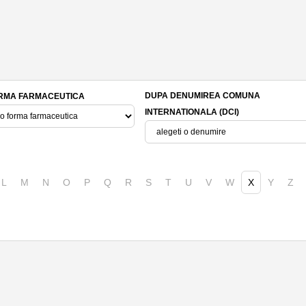
DUPA DENUMIREA COMUNA
RMA FARMACEUTICA
INTERNATIONALA (DCI)
L
M
N
O
P
Q
R
S
T
U
V
W
X
Y
Z