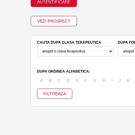
AUTENTIFICARE
VEZI PROSPECT
CAUTA DUPA CLASA TERAPEUTICA
DUPA FO
DUPA ORDINEA ALFABETICA:
A
B
C
D
E
F
G
H
I
J
K