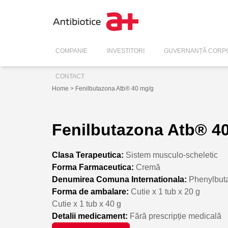
COMPANIE
INVESTITORI
GUVERNANȚĂ CORPO
CONTACT
Home
> Fenilbutazona Atb® 40 mg/g
Fenilbutazona Atb® 4
Clasa Terapeutica:
Sistem musculo-scheletic
Forma Farmaceutica:
Cremă
Denumirea Comuna Internationala:
Phenylbut
Forma de ambalare:
Cutie x 1 tub x 20 g
Cutie x 1 tub x 40 g
Detalii medicament:
Fără prescripție medicală