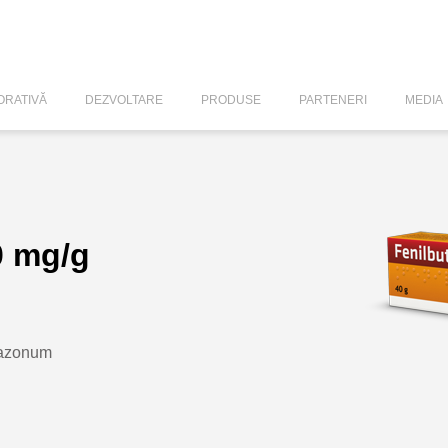
RATIVĂ
DEZVOLTARE
PRODUSE
PARTENERI
MEDIA
0 mg/g
azonum