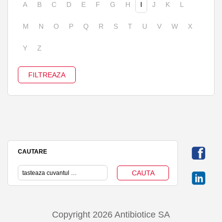
A
B
C
D
E
F
G
H
I
J
K
L
M
N
O
P
Q
R
S
T
U
V
W
X
Y
Z
CAUTARE
Copyright 2026 Antibiotice SA