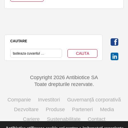
CAUTARE
Copyright 2026 Antibiotice SA
Toate drepturile rezervate.
Companie
Investitori
Guvernanță corporativă
Dezvoltare
Produse
Parteneri
Media
Cariere
Sustenabilitate
Contact