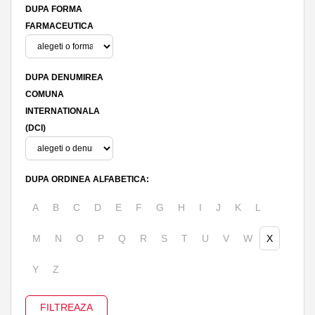
DUPA FORMA
FARMACEUTICA
DUPA DENUMIREA
COMUNA
INTERNATIONALA
(DCI)
DUPA ORDINEA ALFABETICA:
A
B
C
D
E
F
G
H
I
J
K
L
M
N
O
P
Q
R
S
T
U
V
W
X
Y
Z