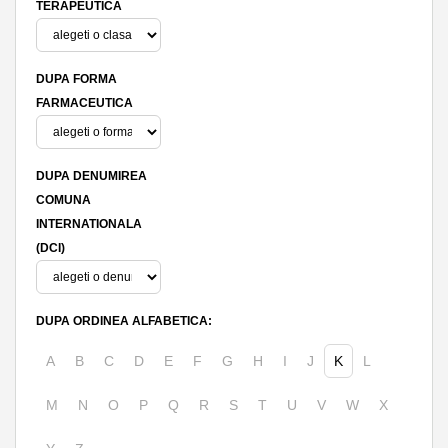
TERAPEUTICA
DUPA FORMA
FARMACEUTICA
DUPA DENUMIREA
COMUNA
INTERNATIONALA
(DCI)
DUPA ORDINEA ALFABETICA:
A
B
C
D
E
F
G
H
I
J
K
L
M
N
O
P
Q
R
S
T
U
V
W
X