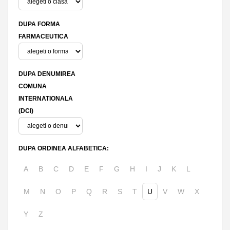
DUPA FORMA
FARMACEUTICA
DUPA DENUMIREA
COMUNA
INTERNATIONALA
(DCI)
DUPA ORDINEA ALFABETICA:
A
B
C
D
E
F
G
H
I
J
K
L
M
N
O
P
Q
R
S
T
U
V
W
X
Y
Z