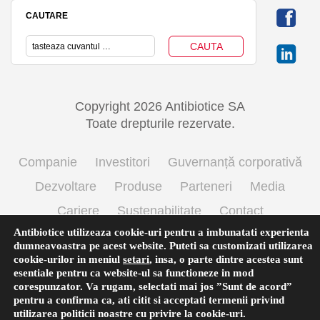
CAUTARE
Copyright 2026 Antibiotice SA
Toate drepturile rezervate.
Companie
Investitori
Guvernanță corporativă
Dezvoltare
Produse
Parteneri
Media
Cariere
Sustenabilitate
Contact
Antibiotice utilizeaza cookie-uri pentru a imbunatati experienta
Termeni si conditii de utilizare
Politica cookie
dumneavoastra pe acest website. Puteti sa customizati utilizarea
Prelucrarea datelor cu caracter personal
cookie-urilor in meniul
setari
,
insa, o parte dintre acestea sunt
esentiale pentru ca website-ul sa functioneze in mod
corespunzator. Va rugam, selectati mai jos ”Sunt de acord”
pentru a confirma ca, ati citit si acceptati termenii privind
English
(
Engleză
)
Română
utilizarea
politicii noastre
cu privire la cookie-uri.