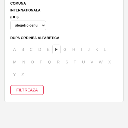
COMUNA
INTERNATIONALA
(DCI)
DUPA ORDINEA ALFABETICA:
A
B
C
D
E
F
G
H
I
J
K
L
M
N
O
P
Q
R
S
T
U
V
W
X
Y
Z