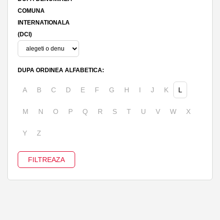
COMUNA
INTERNATIONALA
(DCI)
DUPA ORDINEA ALFABETICA:
A
B
C
D
E
F
G
H
I
J
K
L
M
N
O
P
Q
R
S
T
U
V
W
X
Y
Z