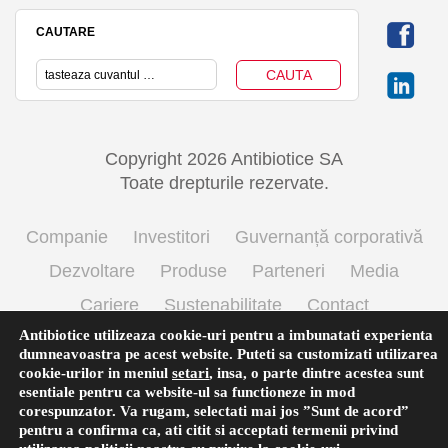
CAUTARE
Copyright 2026 Antibiotice SA
Toate drepturile rezervate.
Companie
Investitori
Guvernanță corporativă
Dezvoltare
Produse
Parteneri
Media
Cariere
Sustenabilitate
Contact
Antibiotice utilizeaza cookie-uri pentru a imbunatati experienta
Termeni si conditii de utilizare
Politica cookie
dumneavoastra pe acest website. Puteti sa customizati utilizarea
Prelucrarea datelor cu caracter personal
cookie-urilor in meniul
setari
,
insa, o parte dintre acestea sunt
esentiale pentru ca website-ul sa functioneze in mod
corespunzator. Va rugam, selectati mai jos ”Sunt de acord”
pentru a confirma ca, ati citit si acceptati termenii privind
English
(
Engleză
)
Română