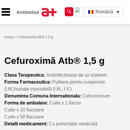
Română
Home
> Cefuroximă Atb® 1,5 g
Cefuroximă Atb® 1,5 g
Clasa Terapeutica:
Antiinfecțioase de uz sistemic
Forma Farmaceutica:
Pulbere pentru suspensie
(I.M.)/soluție injectabilă (I.M., I.V.)
Denumirea Comuna Internationala:
Cefuroximum
Forma de ambalare:
Cutie x 1 flacon
Cutie x 10 flacoane
Cutie x 50 flacoane
Detalii medicament:
Cu prescripție medicală