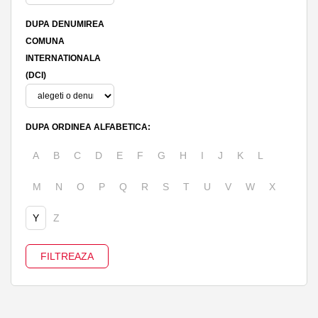
DUPA DENUMIREA
COMUNA
INTERNATIONALA
(DCI)
DUPA ORDINEA ALFABETICA:
A
B
C
D
E
F
G
H
I
J
K
L
M
N
O
P
Q
R
S
T
U
V
W
X
Y
Z