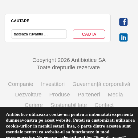
CAUTARE
Copyright 2026 Antibiotice SA
Toate drepturile rezervate.
Companie
Investitori
Guvernanță corporativă
Dezvoltare
Produse
Parteneri
Media
Cariere
Sustenabilitate
Contact
Antibiotice utilizeaza cookie-uri pentru a imbunatati experienta
Termeni si conditii de utilizare
Politica cookie
dumneavoastra pe acest website. Puteti sa customizati utilizarea
Prelucrarea datelor cu caracter personal
cookie-urilor in meniul
setari
,
insa, o parte dintre acestea sunt
esentiale pentru ca website-ul sa functioneze in mod
corespunzator. Va rugam, selectati mai jos ”Sunt de acord”