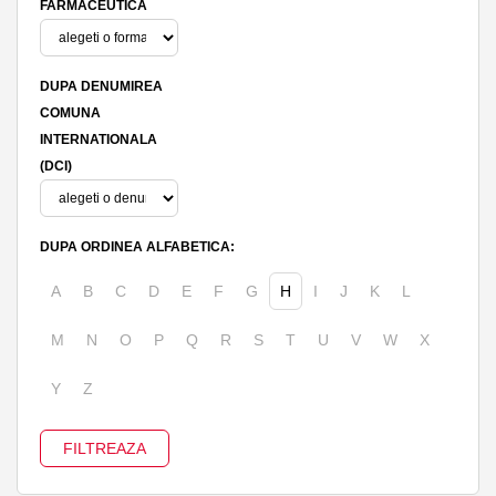
FARMACEUTICA
DUPA DENUMIREA
COMUNA
INTERNATIONALA
(DCI)
DUPA ORDINEA ALFABETICA:
A
B
C
D
E
F
G
H
I
J
K
L
M
N
O
P
Q
R
S
T
U
V
W
X
Y
Z