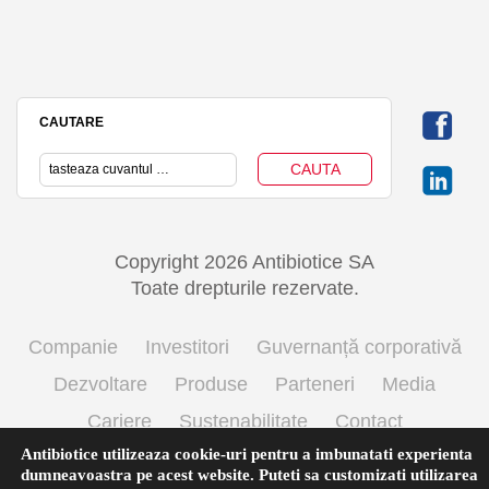
CAUTARE
Copyright 2026 Antibiotice SA
Toate drepturile rezervate.
Companie
Investitori
Guvernanță corporativă
Dezvoltare
Produse
Parteneri
Media
Cariere
Sustenabilitate
Contact
Antibiotice utilizeaza cookie-uri pentru a imbunatati experienta
Termeni si conditii de utilizare
Politica cookie
dumneavoastra pe acest website. Puteti sa customizati utilizarea