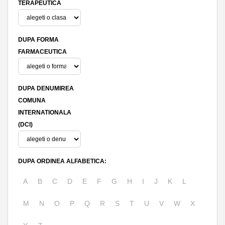
TERAPEUTICA
DUPA FORMA
FARMACEUTICA
DUPA DENUMIREA
COMUNA
INTERNATIONALA
(DCI)
DUPA ORDINEA ALFABETICA:
A
B
C
D
E
F
G
H
I
J
K
L
M
N
O
P
Q
R
S
T
U
V
W
X