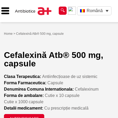
Română
Home
> Cefalexină Atb® 500 mg, capsule
Cefalexină Atb® 500 mg,
capsule
Clasa Terapeutica:
Antiinfecțioase de uz sistemic
Forma Farmaceutica:
Capsule
Denumirea Comuna Internationala:
Cefalexinum
Forma de ambalare:
Cutie x 10 capsule
Cutie x 1000 capsule
Detalii medicament:
Cu prescripție medicală