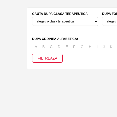
CAUTA DUPA CLASA TERAPEUTICA
DUPA FO
DUPA ORDINEA ALFABETICA:
A
B
C
D
E
F
G
H
I
J
K