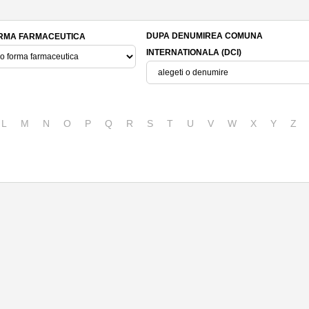
DUPA DENUMIREA COMUNA
RMA FARMACEUTICA
INTERNATIONALA (DCI)
L
M
N
O
P
Q
R
S
T
U
V
W
X
Y
Z