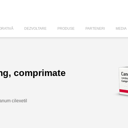
RATIVĂ
DEZVOLTARE
PRODUSE
PARTENERI
MEDIA
mg, comprimate
num cilexetil