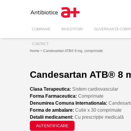
COMPANIE
INVESTITORI
GUVERNANȚĂ CORPO
CONTACT
Home
> Candesartan ATB® 8 mg, comprimate
Candesartan ATB® 8 
Clasa Terapeutica:
Sistem cardiovascular
Forma Farmaceutica:
Comprimate
Denumirea Comuna Internationala:
Candesarta
Forma de ambalare:
Cutie x 30 comprimate
Detalii medicament:
Cu prescripție medicală
AUTENTIFICARE