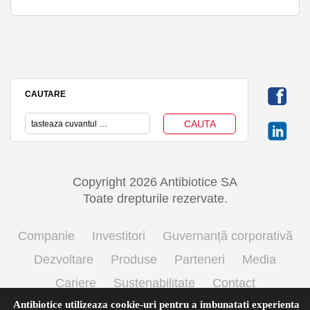
CAUTARE
Copyright 2026 Antibiotice SA
Toate drepturile rezervate.
Companie
Investitori
Guvernanță corporativă
Dezvoltare
Produse
Parteneri
Media
Cariere
Sustenabilitate
Contact
Antibiotice utilizeaza cookie-uri pentru a imbunatati experienta
Termeni si conditii de utilizare
Politica cookie