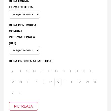
DUPA FORMA
FARMACEUTICA
DUPA DENUMIREA
COMUNA
INTERNATIONALA
(DCI)
DUPA ORDINEA ALFABETICA:
A
B
C
D
E
F
G
H
I
J
K
L
M
N
O
P
Q
R
S
T
U
V
W
X
Y
Z