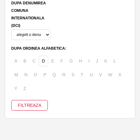
DUPA DENUMIREA
COMUNA
INTERNATIONALA
(DCI)
DUPA ORDINEA ALFABETICA:
A
B
C
D
E
F
G
H
I
J
K
L
M
N
O
P
Q
R
S
T
U
V
W
X
Y
Z