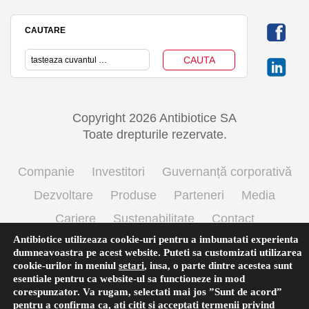
CAUTARE
Copyright 2026 Antibiotice SA
Toate drepturile rezervate.
Companie
Investitori
Guvernanță corporativă
Dezvoltare
Produse
Parteneri
Media
Cariere
Sustenabilitate
Contact
Antibiotice utilizeaza cookie-uri pentru a imbunatati experienta
Termeni si conditii de utilizare
Politica cookie
dumneavoastra pe acest website. Puteti sa customizati utilizarea
Prelucrarea datelor cu caracter personal
cookie-urilor in meniul
setari
,
insa, o parte dintre acestea sunt
esentiale pentru ca website-ul sa functioneze in mod
corespunzator. Va rugam, selectati mai jos ”Sunt de acord”
pentru a confirma ca, ati citit si acceptati termenii privind