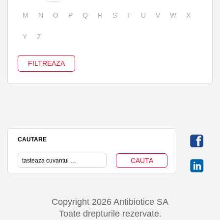
M
N
O
P
Q
R
S
T
U
V
W
X
Y
Z
CAUTARE
Copyright 2026 Antibiotice SA
Toate drepturile rezervate.