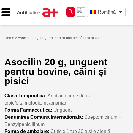
Română
Home
> Asocilin 20 g, unguent pentru bovine, câini și pisici
Asocilin 20 g, unguent
pentru bovine, câini și
pisici
Clasa Terapeutica:
Antibacteriene de uz
topic/oftalmologic/intramamar
Forma Farmaceutica:
Unguent
Denumirea Comuna Internationala:
Streptomicinum +
Benzylpenicillinum
Forma de ambalare:
Cutie x 1 tub 20 g și o alonjă