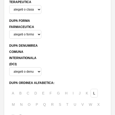
TERAPEUTICA
DUPA FORMA
FARMACEUTICA
DUPA DENUMIREA
COMUNA
INTERNATIONALA
(DCI)
DUPA ORDINEA ALFABETICA:
A
B
C
D
E
F
G
H
I
J
K
L
M
N
O
P
Q
R
S
T
U
V
W
X