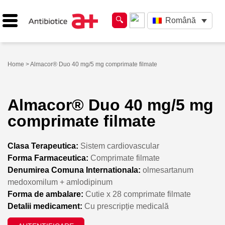
Română
Home
> Almacor® Duo 40 mg/5 mg comprimate filmate
Almacor® Duo 40 mg/5 mg
comprimate filmate
Clasa Terapeutica:
Sistem cardiovascular
Forma Farmaceutica:
Comprimate filmate
Denumirea Comuna Internationala:
olmesartanum
medoxomilum + amlodipinum
Forma de ambalare:
Cutie x 28 comprimate filmate
Detalii medicament:
Cu prescripție medicală