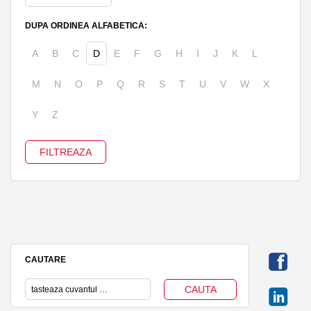
DUPA ORDINEA ALFABETICA:
A
B
C
D
E
F
G
H
I
J
K
L
M
N
O
P
Q
R
S
T
U
V
W
X
Y
Z
CAUTARE