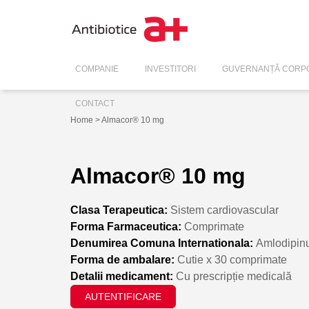
COMPANIE
INVESTITORI
GUVERNANȚĂ CORPO
CONTACT
Home
> Almacor® 10 mg
Almacor® 10 mg
Clasa Terapeutica:
Sistem cardiovascular
Forma Farmaceutica:
Comprimate
Denumirea Comuna Internationala:
Amlodipin
Forma de ambalare:
Cutie x 30 comprimate
Detalii medicament:
Cu prescripție medicală
AUTENTIFICARE