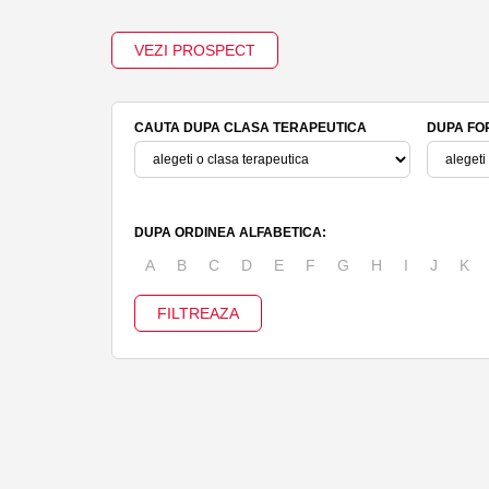
VEZI PROSPECT
CAUTA DUPA CLASA TERAPEUTICA
DUPA FO
DUPA ORDINEA ALFABETICA:
A
B
C
D
E
F
G
H
I
J
K