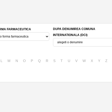
DUPA DENUMIREA COMUNA
RMA FARMACEUTICA
INTERNATIONALA (DCI)
L
M
N
O
P
Q
R
S
T
U
V
W
X
Y
Z