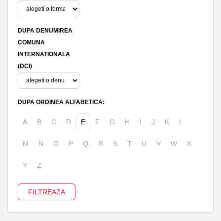
DUPA DENUMIREA
COMUNA
INTERNATIONALA
(DCI)
DUPA ORDINEA ALFABETICA:
A
B
C
D
E
F
G
H
I
J
K
L
M
N
O
P
Q
R
S
T
U
V
W
X
Y
Z