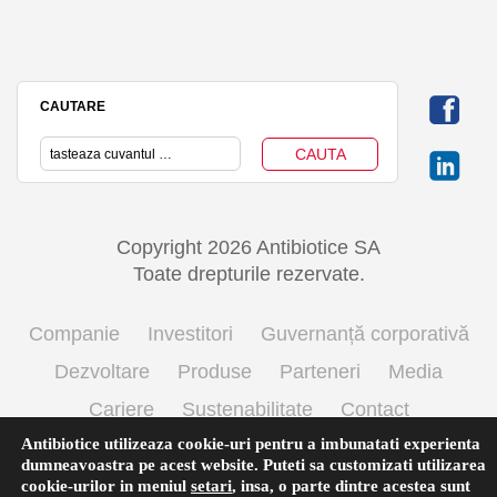
CAUTARE
Copyright 2026 Antibiotice SA
Toate drepturile rezervate.
Companie
Investitori
Guvernanță corporativă
Dezvoltare
Produse
Parteneri
Media
Cariere
Sustenabilitate
Contact
Antibiotice utilizeaza cookie-uri pentru a imbunatati experienta
Termeni si conditii de utilizare
Politica cookie
dumneavoastra pe acest website. Puteti sa customizati utilizarea
Prelucrarea datelor cu caracter personal
cookie-urilor in meniul
setari
,
insa, o parte dintre acestea sunt