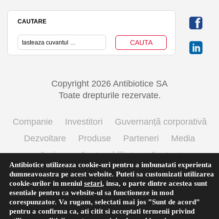
CAUTARE
Copyright 2026 Antibiotice SA
Toate drepturile rezervate.
Companie
Investitori
Guvernanță corporativă
Dezvoltare
Produse
Parteneri
Media
Cariere
Sustenabilitate
Contact
Antibiotice utilizeaza cookie-uri pentru a imbunatati experienta
Termeni si conditii de utilizare
Politica cookie
dumneavoastra pe acest website. Puteti sa customizati utilizarea
cookie-urilor in meniul
setari
,
insa, o parte dintre acestea sunt
Prelucrarea datelor cu caracter personal
esentiale pentru ca website-ul sa functioneze in mod
corespunzator. Va rugam, selectati mai jos ”Sunt de acord”
pentru a confirma ca, ati citit si acceptati termenii privind