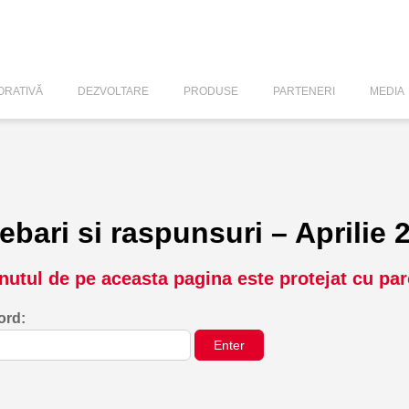
RATIVĂ
DEZVOLTARE
PRODUSE
PARTENERI
MEDIA
rebari si raspunsuri – Aprilie 
nutul de pe aceasta pagina este protejat cu par
ord: