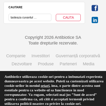
CAUTARE
Copyright 2026 Antibiotice SA
Toate drepturile rezervate.
Companie
Investitori
Guvernanță corporativă
Dezvoltare
Produse
Parteneri
Media
Cariere
Sustenabilitate
Contact
Antibiotice utilizeaza cookie-uri pentru a imbunatati experienta
Termeni si conditii de utilizare
Politica cookie
dumneavoastra pe acest website. Puteti sa customizati utilizarea
cookie-urilor in meniul
setari
,
insa, o parte dintre acestea sunt
Prelucrarea datelor cu caracter personal
esentiale pentru ca website-ul sa functioneze in mod
corespunzator. Va rugam, selectati mai jos ”Sunt de acord”
pentru a confirma ca, ati citit si acceptati termenii privind
utilizarea
politicii noastre
cu privire la cookie-uri.
Română