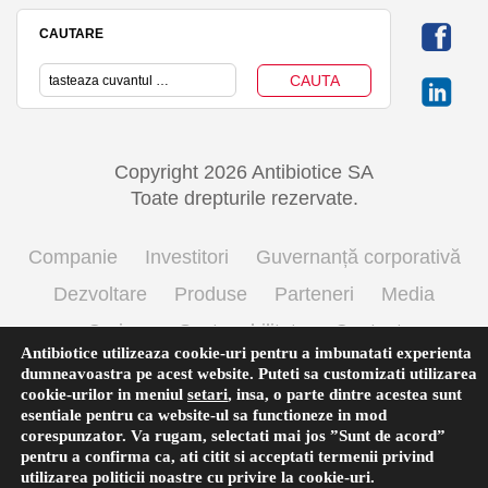
CAUTARE
Copyright 2026 Antibiotice SA
Toate drepturile rezervate.
Companie
Investitori
Guvernanță corporativă
Dezvoltare
Produse
Parteneri
Media
Cariere
Sustenabilitate
Contact
Antibiotice utilizeaza cookie-uri pentru a imbunatati experienta
Termeni si conditii de utilizare
Politica cookie
dumneavoastra pe acest website. Puteti sa customizati utilizarea
cookie-urilor in meniul
setari
,
insa, o parte dintre acestea sunt
Prelucrarea datelor cu caracter personal
esentiale pentru ca website-ul sa functioneze in mod
corespunzator. Va rugam, selectati mai jos ”Sunt de acord”
pentru a confirma ca, ati citit si acceptati termenii privind
utilizarea
politicii noastre
cu privire la cookie-uri.
English
(
Engleză
)
Română