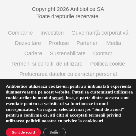
Copyright 2026 Antibiotice SA
Toate drepturile rezervate.
Companie
Investitori
Guvernanță corporativă
Dezvoltare
Produse
Parteneri
Media
Cariere
Sustenabilitate
Contact
Termeni si conditii de utilizare
Politica cookie
Prelucrarea datelor cu caracter personal
Antibiotice utilizeaza cookie-uri pentru a imbunatati experienta
dumneavoastra pe acest website. Puteti sa customizati utilizarea
Română
cookie-urilor in meniul
setari
,
insa, o parte dintre acestea sunt
esentiale pentru ca website-ul sa functioneze in mod
corespunzator. Va rugam, selectati mai jos ”Sunt de acord”
pentru a confirma ca, ati citit si acceptati termenii privind
utilizarea
politicii noastre
cu privire la cookie-uri.
Sunt de acord
Setări