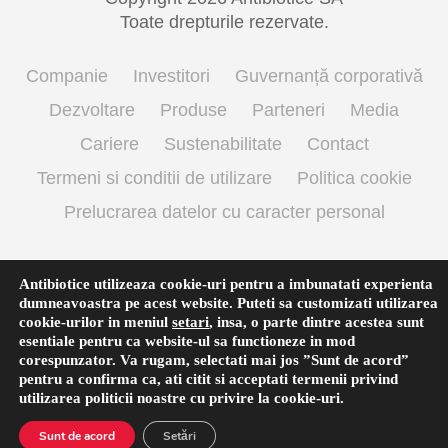
Toate drepturile rezervate.
Companie
Investitori
Guvernanță corporativă
Dezvoltare
Produse
Parteneri
Media
Cariere
Sustenabilitate
Contact
Termeni si conditii de utilizare
Politica cookie
Prelucrarea datelor cu caracter personal
Antibiotice utilizeaza cookie-uri pentru a imbunatati experienta
English
(
Engleză
)
Română
dumneavoastra pe acest website. Puteti sa customizati utilizarea
cookie-urilor in meniul
setari
,
insa, o parte dintre acestea sunt
esentiale pentru ca website-ul sa functioneze in mod
corespunzator. Va rugam, selectati mai jos ”Sunt de acord”
pentru a confirma ca, ati citit si acceptati termenii privind
utilizarea
politicii noastre
cu privire la cookie-uri.
Sunt de acord
Setări