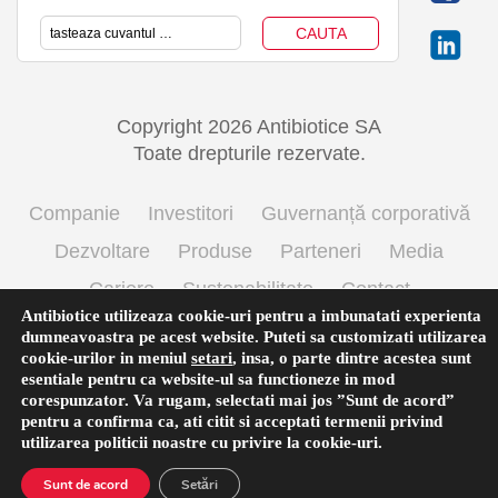
Copyright 2026 Antibiotice SA
Toate drepturile rezervate.
Companie
Investitori
Guvernanță corporativă
Dezvoltare
Produse
Parteneri
Media
Cariere
Sustenabilitate
Contact
Antibiotice utilizeaza cookie-uri pentru a imbunatati experienta
Termeni si conditii de utilizare
Politica cookie
dumneavoastra pe acest website. Puteti sa customizati utilizarea
cookie-urilor in meniul
setari
,
insa, o parte dintre acestea sunt
Prelucrarea datelor cu caracter personal
esentiale pentru ca website-ul sa functioneze in mod
corespunzator. Va rugam, selectati mai jos ”Sunt de acord”
pentru a confirma ca, ati citit si acceptati termenii privind
utilizarea
politicii noastre
cu privire la cookie-uri.
English
(
Engleză
)
Română
Sunt de acord
Setări