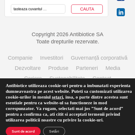
Copyright 2026 Antibiotice SA
Toate drepturile rezervate.
Companie
Investitori
Guvernanță corporativă
Dezvoltare
Produse
Parteneri
Media
Cariere
Sustenabilitate
Contact
Antibiotice utilizeaza cookie-uri pentru a imbunatati experienta
Termeni si conditii de utilizare
Politica cookie
dumneavoastra pe acest website. Puteti sa customizati utilizarea
cookie-urilor in meniul
setari
,
insa, o parte dintre acestea sunt
Prelucrarea datelor cu caracter personal
esentiale pentru ca website-ul sa functioneze in mod
corespunzator. Va rugam, selectati mai jos ”Sunt de acord”
pentru a confirma ca, ati citit si acceptati termenii privind
utilizarea
politicii noastre
cu privire la cookie-uri.
English
(
Engleză
)
Română
Sunt de acord
Setări