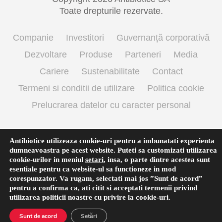
Toate drepturile rezervate.
Companie
Investitori
Guvernanță corporativă
Dezvoltare
Produse
Parteneri
Media
Cariere
Sustenabilitate
Contact
Termeni si conditii de utilizare
Politica cookie
Prelucrarea datelor cu caracter personal
Antibiotice utilizeaza cookie-uri pentru a imbunatati experienta
English
(
Engleză
)
Română
dumneavoastra pe acest website. Puteti sa customizati utilizarea
cookie-urilor in meniul
setari
,
insa, o parte dintre acestea sunt
esentiale pentru ca website-ul sa functioneze in mod
corespunzator. Va rugam, selectati mai jos ”Sunt de acord”
pentru a confirma ca, ati citit si acceptati termenii privind
utilizarea
politicii noastre
cu privire la cookie-uri.
Sunt de acord
Setări