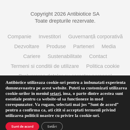
Copyright 2026 Antibiotice SA
Toate drepturile rezervate.
Companie
Investitori
Guvernanță corporativă
Dezvoltare
Produse
Parteneri
Media
Cariere
Sustenabilitate
Contact
Termeni si conditii de utilizare
Politica cookie
Prelucrarea datelor cu caracter personal
Antibiotice utilizeaza cookie-uri pentru a imbunatati experienta
dumneavoastra pe acest website. Puteti sa customizati utilizarea
cookie-urilor in meniul
setari
,
insa, o parte dintre acestea sunt
English
(
Engleză
)
Română
esentiale pentru ca website-ul sa functioneze in mod
corespunzator. Va rugam, selectati mai jos ”Sunt de acord”
pentru a confirma ca, ati citit si acceptati termenii privind
utilizarea
politicii noastre
cu privire la cookie-uri.
Sunt de acord
Setări