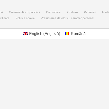
ori
Guvernanță corporativă
Dezvoltare
Produse
Parteneri
Medi
tilizare
Politica cookie
Prelucrarea datelor cu caracter personal
English
(
Engleză
)
Română