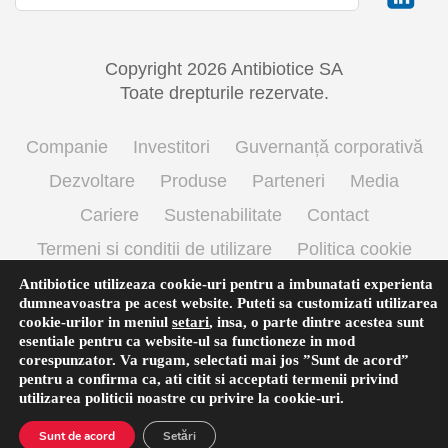
Copyright 2026 Antibiotice SA
Toate drepturile rezervate.
Companie
Investitori
Guvernanță corporativă
Dezvoltare
Produse
Parteneri
Media
Cariere
Sustenabilitate
Contact
Termeni si conditii de utilizare
Politica cookie
Prelucrarea datelor cu caracter personal
Antibiotice utilizeaza cookie-uri pentru a imbunatati experienta
dumneavoastra pe acest website. Puteti sa customizati utilizarea
cookie-urilor in meniul
setari
,
insa, o parte dintre acestea sunt
esentiale pentru ca website-ul sa functioneze in mod
English
(
Engleză
)
Română
corespunzator. Va rugam, selectati mai jos ”Sunt de acord”
pentru a confirma ca, ati citit si acceptati termenii privind
utilizarea
politicii noastre
cu privire la cookie-uri.
Sunt de acord
Setări