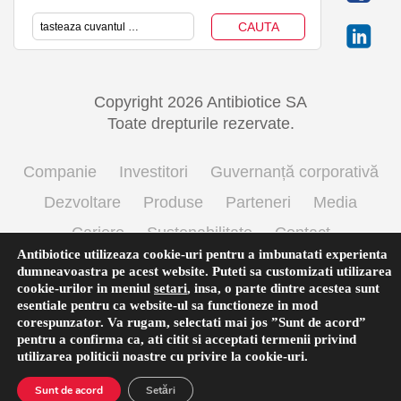
Copyright 2026 Antibiotice SA
Toate drepturile rezervate.
Companie
Investitori
Guvernanță corporativă
Dezvoltare
Produse
Parteneri
Media
Cariere
Sustenabilitate
Contact
Antibiotice utilizeaza cookie-uri pentru a imbunatati experienta
Termeni si conditii de utilizare
Politica cookie
dumneavoastra pe acest website. Puteti sa customizati utilizarea
cookie-urilor in meniul
setari
,
insa, o parte dintre acestea sunt
Prelucrarea datelor cu caracter personal
esentiale pentru ca website-ul sa functioneze in mod
corespunzator. Va rugam, selectati mai jos ”Sunt de acord”
pentru a confirma ca, ati citit si acceptati termenii privind
utilizarea
politicii noastre
cu privire la cookie-uri.
Română
Sunt de acord
Setări